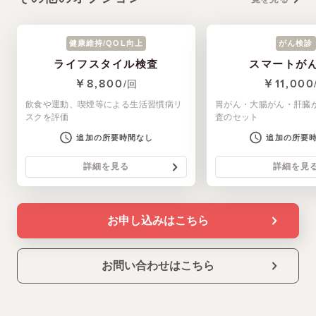
健康維持/QOL向上
がん検診
ライフスタイル検査
スマートが
￥8,800
￥11,000
/回
飲食や運動、喫煙等による生活習慣病リ
胃がん・大腸がん・肝臓
スクを評価
査のセット
追加の所要時間なし
追加の所要
詳細を見る
詳細を見
お申し込みはこちら
お問い合わせはこちら