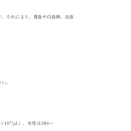
す。それにより、貧血や白血病、出血
さい。
4
×10
/μL）、女性は386～