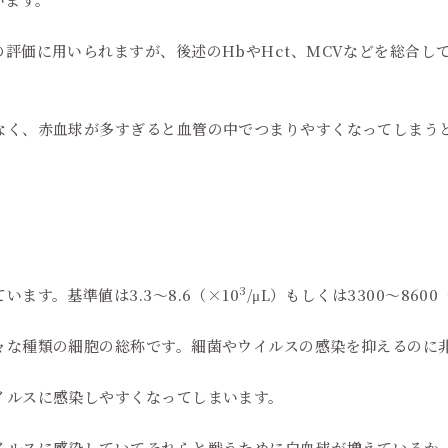
評価に用いられますが、後述のHbやHct、MCVなどを総合し
。
なく、赤血球が多すぎると血管の中でつまりやすくなってしまう
3
ます。基準値は3.3～8.6（×10
/μL）もしくは3300～8600
々な種類の細胞の総称です。細菌やウイルスの感染を抑えるのに
イルスに感染しやすくなってしまいます。
イルスに感染していてそれらと戦うために白血球が増えているか