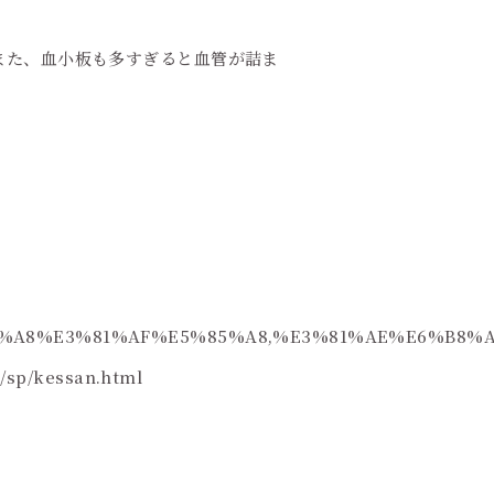
また、血小板も多すぎると血管が詰ま
97%E3%81%A8%E3%81%AF%E5%85%A8,%E3%81%AE%E6
m/sp/kessan.html