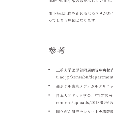
血液中の血小板の数を示しています。基準
血小板は出血を止めるはたらきがあ
ってしまう原因となります。
参考
三重大学医学部附属病院中央検査部. 『
u.ac.jp/kensabu/depa
都ホテル東京メディカルクリニッ
日本人間ドック学会. 『判定区分
content/uploads/2013/09/69
国立がん研究センター中央病院臨