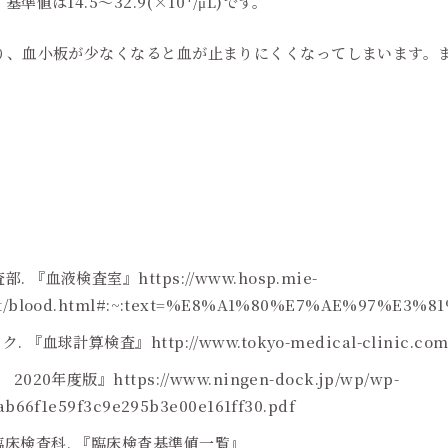
値は14.5～32.9(×10
/μL)です。
り、血小板が少なくなると血が止まりにくくなってしまいます。
血液検査室』https://www.hosp.mie-
rtment/blood.html#:~:text=%E8%A1%80%E7%AE%
ク. 『血球計算検査』
http://www.tokyo-medical-clinic.co
 2020年度版』
https://www.ningen-dock.jp/wp/wp-
ab66f1e59f3c9e295b3e00e161ff30.pdf
床検査科. 『臨床検査基準値一覧』