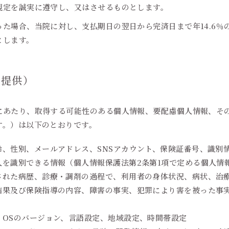
規定を誠実に遵守し、又はさせるものとします。
た場合、当院に対し、支払期日の翌日から完済日まで年14.6％
とします。
者提供）
にあたり、取得する可能性のある個人情報、要配慮個人情報、そ
す。）は以下のとおりです。
齢、性別、メールアドレス、SNSアカウント、保険証番号、識別
人を識別できる情報（個人情報保護法第2条第1項で定める個人情
された病歴、診療・調剤の過程で、利用者の身体状況、病状、治
結果及び保険指導の内容、障害の事実、犯罪により害を被った事実
、OSのバージョン、言語設定、地域設定、時間帯設定