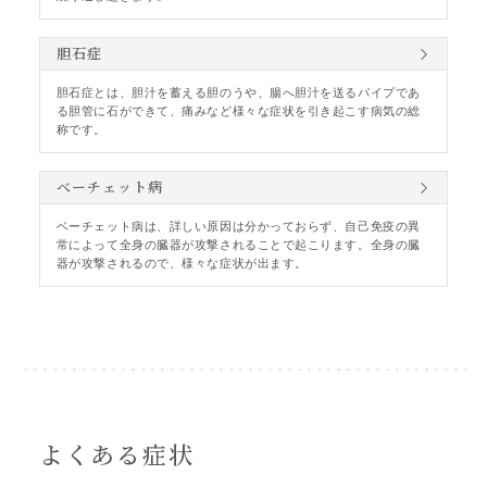
胆石症
胆石症とは、胆汁を蓄える胆のうや、腸へ胆汁を送るパイプであ
る胆管に石ができて、痛みなど様々な症状を引き起こす病気の総
称です。
ベーチェット病
ベーチェット病は、詳しい原因は分かっておらず、自己免疫の異
常によって全身の臓器が攻撃されることで起こります。全身の臓
器が攻撃されるので、様々な症状が出ます。
よくある症状