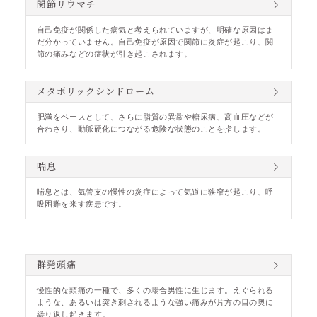
関節リウマチ
自己免疫が関係した病気と考えられていますが、明確な原因はま
だ分かっていません。自己免疫が原因で関節に炎症が起こり、関
節の痛みなどの症状が引き起こされます。
メタボリックシンドローム
肥満をベースとして、さらに脂質の異常や糖尿病、高血圧などが
合わさり、動脈硬化につながる危険な状態のことを指します。
喘息
喘息とは、気管支の慢性の炎症によって気道に狭窄が起こり、呼
吸困難を来す疾患です。
群発頭痛
慢性的な頭痛の一種で、多くの場合男性に生じます。えぐられる
ような、あるいは突き刺されるような強い痛みが片方の目の奥に
繰り返し起きます。