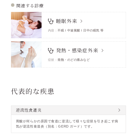
関連する診療
睡眠外来
内容
：
不眠 l 中途覚醒 l 日中の眠気 等
発熱・感染症外来
症状
：
発熱・のどの痛みなど
代表的な疾患
逆流性食道炎
胃酸が何らかの原因で食道に逆流して様々な症状を引き起こす病
気が逆流性食道炎（別名：GERD ガード）です。