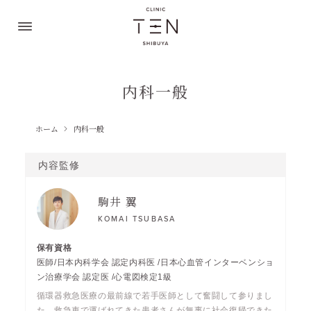
内科一般
ホーム
内科一般
内容監修
駒井 翼
KOMAI TSUBASA
医師/日本内科学会 認定内科医 /日本心血管インターベンショ
ン治療学会 認定医 /心電図検定1級
循環器救急医療の最前線で若手医師として奮闘して参りまし
た。救急車で運ばれてきた患者さんが無事に社会復帰できた