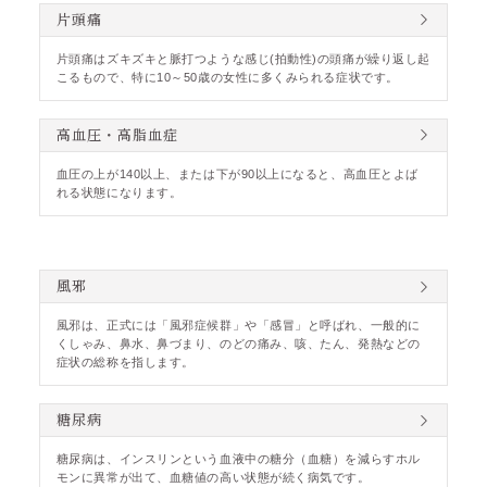
片頭痛
片頭痛はズキズキと脈打つような感じ(拍動性)の頭痛が繰り返し起
こるもので、特に10～50歳の女性に多くみられる症状です。
高血圧・高脂血症
血圧の上が140以上、または下が90以上になると、高血圧とよば
れる状態になります。
風邪
風邪は、正式には「風邪症候群」や「感冒」と呼ばれ、一般的に
くしゃみ、鼻水、鼻づまり、のどの痛み、咳、たん、発熱などの
症状の総称を指します。
糖尿病
糖尿病は、インスリンという血液中の糖分（血糖）を減らすホル
モンに異常が出て、血糖値の高い状態が続く病気です。