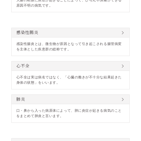
大腸の粘膜に炎症が起きることによって、びらんや潰瘍ができる
原因不明の病気です。
感染性腸炎
感染性腸炎とは、微生物が原因となって引き起こされる腸管病変
を主体とした疾患群の総称です。
心不全
心不全は実は病名ではなく、「心臓の働きが不十分な結果起きた
身体の状態」をいいます。
肺炎
口・鼻から入った病原体によって、肺に炎症が起きる病気のこと
をまとめて肺炎と言います。