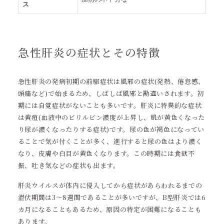
ス
急性肝炎の症状とその特徴
急性肝炎の発病初期の前駆症状は風邪の症状(発熱、倦怠感、
頭痛など)で始まるため、しばしば風邪と勘違いされます。初
期には自覚症状がないことも多いです。肝炎に特異的な症状
は黄疸(血液中のビリルビン濃度が上昇し、肌が黄色くなった
り尿が濃くなったりする症状)です。尿の色が褐色になってい
ることで気が付くことが多く、進行すると尿の色はより濃く
なり、皮膚や白目が黄色くなります。この時期には食欲不
振、吐き気などの症状も出ます。
肝炎ウイルスが体内に侵入してから症状があらわれるまでの
潜伏期間は3～8週間であることが多いですが、B型肝炎では6
カ月になることもあるため、原因の特定が困難になることも
あります。