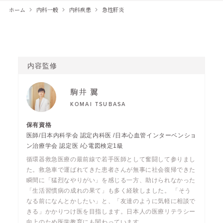
ホーム
内科一般
内科疾患
急性肝炎
内容監修
駒井 翼
KOMAI TSUBASA
医師/日本内科学会 認定内科医 /日本心血管インターベンショ
ン治療学会 認定医 /心電図検定1級
循環器救急医療の最前線で若手医師として奮闘して参りまし
た。救急車で運ばれてきた患者さんが無事に社会復帰できた
瞬間に「猛烈なやりがい」を感じる一方、助けられなかった
「生活習慣病の成れの果て」も多く経験しました。 「そう
なる前になんとかしたい」と、「友達のように気軽に相談で
きる」かかりつけ医を目指します。日本人の医療リテラシー
向上のため医学教育にも関わっています。