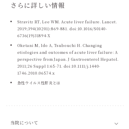
さらに詳しい情報
Stravitz RT, Lee WM. Acute liver failure. Lancet.
2019;394(10201):869-881. doi:10.1016/S0140-
6736(19)31894-X
Oketani M, Ido A, Tsubouchi H. Changing
etiologies and outcomes of acute liver failure: A
perspective from Japan. J Gastroenterol Hepatol.
2011;26 Suppl 1:65-71. doi:10.1111/j.1440-
1746.2010.06574.x
急性ウイルス性肝炎とは
当院について