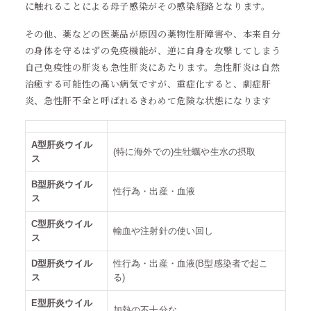
に触れることによる母子感染がその感染経路となります。
その他、薬などの医薬品が原因の薬物性肝障害や、本来自分
の身体を守るはずの免疫機能が、逆に自身を攻撃してしまう
自己免疫性の肝炎も急性肝炎にあたります。急性肝炎は自然
治癒する可能性の高い病気ですが、重症化すると、劇症肝
炎、急性
肝不全
と呼ばれるきわめて危険な状態になります
A型肝炎ウイル
(特に海外での)生牡蠣や生水の摂取
ス
B型肝炎ウイル
性行為・出産・血液
ス
C型肝炎ウイル
輸血や注射針の使い回し
ス
D型肝炎ウイル
性行為・出産・血液(B型感染者で起こ
ス
る)
E型肝炎ウイル
加熱の不十分な