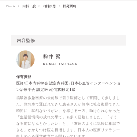
ホーム
内科一般
内科疾患
群発頭痛
内容監修
駒井 翼
KOMAI TSUBASA
医師/日本内科学会 認定内科医 /日本心血管インターベンショ
ン治療学会 認定医 /心電図検定1級
循環器救急医療の最前線で若手医師として奮闘して参りまし
た。救急車で運ばれてきた患者さんが無事に社会復帰できた
瞬間に「猛烈なやりがい」を感じる一方、助けられなかった
「生活習慣病の成れの果て」も多く経験しました。 「そう
なる前になんとかしたい」と、「友達のように気軽に相談で
きる」かかりつけ医を目指します。日本人の医療リテラシー
向上のため医学教育にも関わっています。