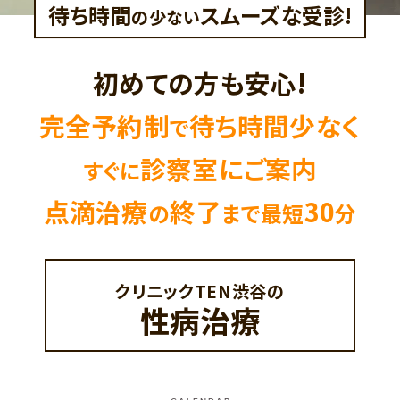
待ち時間
スムーズな受診!
の少ない
初めての方も安心!
完全予約制
待ち時間少なく
で
診察室にご案内
すぐに
点滴治療
終了
30
の
まで最短
分
クリニックTEN渋谷の
性病治療