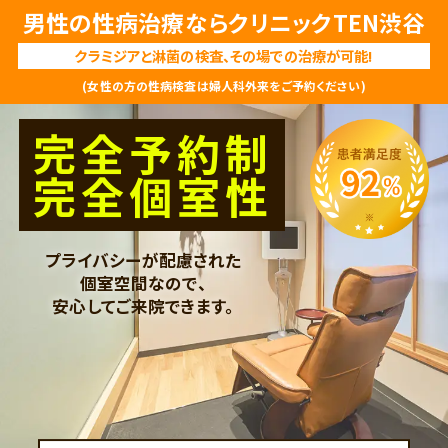
男性の性病治療ならクリニックTEN渋谷
クラミジアと淋菌の検査、その場での治療が可能!
(女性の方の性病検査は婦人科外来をご予約ください)
完全予約制
完全個室性
プライバシーが配慮された
個室空間なので、
安心してご来院できます。