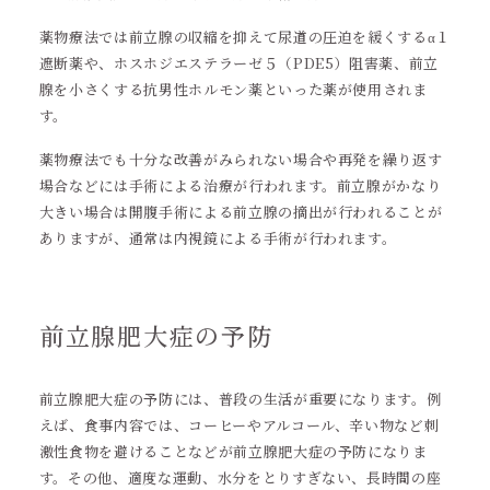
薬物療法では前立腺の収縮を抑えて尿道の圧迫を緩くするα１
遮断薬や、ホスホジエステラーゼ５（PDE5）阻害薬、前立
腺を小さくする抗男性ホルモン薬といった薬が使用されま
す。
薬物療法でも十分な改善がみられない場合や再発を繰り返す
場合などには手術による治療が行われます。前立腺がかなり
大きい場合は開腹手術による前立腺の摘出が行われることが
ありますが、通常は内視鏡による手術が行われます。
前立腺肥大症の予防
前立腺肥大症の予防には、普段の生活が重要になります。例
えば、食事内容では、コーヒーやアルコール、辛い物など刺
激性食物を避けることなどが前立腺肥大症の予防になりま
す。その他、適度な運動、水分をとりすぎない、長時間の座