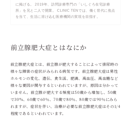
に掲げる。 2019年、訪問診療専門の「いしぐろ在宅診療
所」を兄と二人で開業。 CLINIC TENでは、働く世代に焦点
を当て、生活に溶け込む医療機関の実現を目指す。
前立腺肥大症とはなにか
前立腺肥大症とは、前立腺が肥大することによって排尿時の
様々な障害の症状がみられる病気です。前立腺肥大症は男性
ホルモンの変化、遺伝、食生活、肥満、高血圧、高血糖など
様々な要因が関与するといわれていますが、原因は分かって
いません。前立腺が肥大する頻度は50歳から増加し、50歳
で30%、60歳で60％、70歳で80％、80歳では90％にみら
れますが、症状を伴い、治療が必要な前立腺肥大症はその1/4
程度であるといわれています。