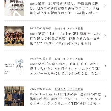
note記事「20年後を見据え、予防医療に挑
む。地方での訪問診療と渋谷のクリニック運
営を両立する新時代の医師・石黒剛の想いと
は？」を公開
お知らせ
メディア掲載
2023年03月30日
note記事「【オープン社内報】所属チームの
枠を超えて40名が集結！仲間の新たな一面を
見つけたTEN2023新年会レポ」を公開
お知らせ
メディア掲載
2023年03月17日
note記事「医療へのハードルを下げ、かかり
続けてもらうことを目指す。クリニックTEN
メンバーが大事にしている4つのこと」を公開
しました
お知らせ
メディア掲載
2023年03月01日
Deloitte Digitalに対談記事「患者様の医療
体験の変革に向けて～デロイト トーマツ コン
サルティング×クリニックTEN渋谷による対
談～」が掲載されました