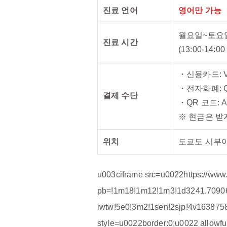
진료 언어
영어만 가능
월요일~토요일 1
진료 시간
(13:00-14:0
・신용카드: Visa
・전자화폐: QUI
결제 수단
・QR 코드: Al
※ 현금은 받
위치
도쿄도 시부야구
u003ciframe src=u0022https://ww
pb=!1m18!1m12!1m3!1d3241.7090
iwtw!5e0!3m2!1sen!2sjp!4v16387
style=u0022border:0;u0022 allow