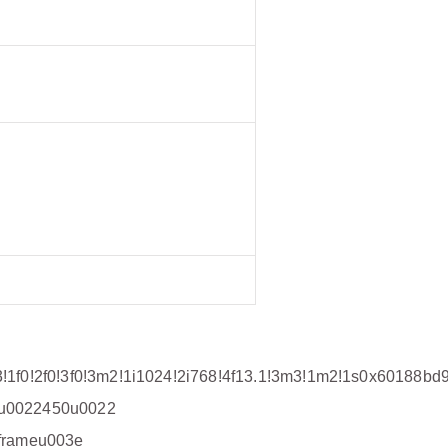
!1f0!2f0!3f0!3m2!1i1024!2i768!4f13.1!3m3!1m2!1s0x60
=u0022450u0022
iframeu003e