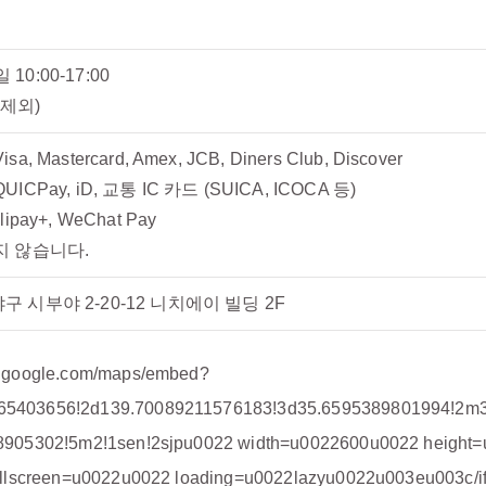
0:00-17:00
0 제외)
, Mastercard, Amex, JCB, Diners Club, Discover
CPay, iD, 교통 IC 카드 (SUICA, ICOCA 등)
ipay+, WeChat Pay
지 않습니다.
 시부야 2-20-12 니치에이 빌딩 2F
w.google.com/maps/embed?
65403656!2d139.70089211576183!3d35.6595389801994!2m3
58905302!5m2!1sen!2sjpu0022 width=u0022600u0022 height
fullscreen=u0022u0022 loading=u0022lazyu0022u003eu003c/