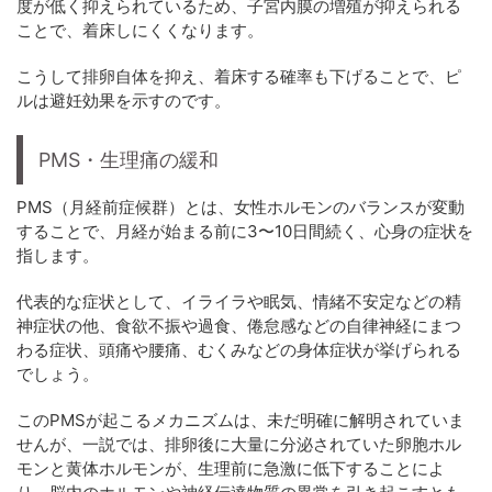
度が低く抑えられているため、子宮内膜の増殖が抑えられる
ことで、着床しにくくなります。
こうして排卵自体を抑え、着床する確率も下げることで、ピ
ルは避妊効果を示すのです。
PMS・生理痛の緩和
PMS（月経前症候群）とは、女性ホルモンのバランスが変動
することで、月経が始まる前に3〜10日間続く、心身の症状を
指します。
代表的な症状として、イライラや眠気、情緒不安定などの精
神症状の他、食欲不振や過食、倦怠感などの自律神経にまつ
わる症状、頭痛や腰痛、むくみなどの身体症状が挙げられる
でしょう。
このPMSが起こるメカニズムは、未だ明確に解明されていま
せんが、一説では、排卵後に大量に分泌されていた卵胞ホル
モンと黄体ホルモンが、生理前に急激に低下することによ