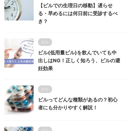
【ピルでの生理日の移動】遅らせ
る・早めるには何日前に受診するべ
き？
ピル
ピル(低用量ピル)を飲んでいても中
出しはNG！正しく知ろう、ピルの避
妊効果
ピル
ピルってどんな種類があるの？初心
者にも分かりやすく解説！
ピル