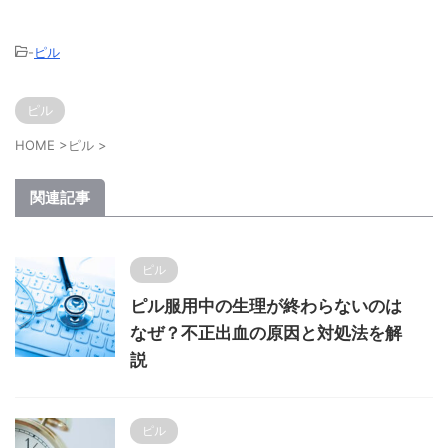
-
ピル
ピル
HOME
>
ピル
>
関連記事
ピル
ピル服用中の生理が終わらないのは
なぜ？不正出血の原因と対処法を解
説
ピル