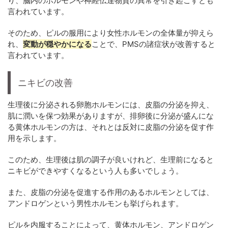
り、脳内のホルモンや神経伝達物質の異常を引き起こすとも
言われています。
そのため、ピルの服用により女性ホルモンの全体量が抑えら
れ、
変動が穏やかになる
ことで、PMSの諸症状が改善すると
言われています。
ニキビの改善
生理後に分泌される卵胞ホルモンには、皮脂の分泌を抑え、
肌に潤いを保つ効果がありますが、排卵後に分泌が盛んにな
る黄体ホルモンの方は、それとは反対に皮脂の分泌を促す作
用を示します。
このため、生理後は肌の調子が良いけれど、生理前になると
ニキビができやすくなるという人も多いでしょう。
また、皮脂の分泌を促進する作用のあるホルモンとしては、
アンドロゲンという男性ホルモンも挙げられます。
ピルを内服することによって、黄体ホルモン、アンドロゲン