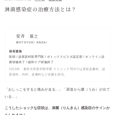
淋菌感染症の治療方法とは？
安斉 基之
MOTOYUKI ANZAI
医師 / 泌尿器科医専門医 / ボトックスビスタ認定医 / オンライン診
療研修終了 / 緩和ケア研修終了
2015年 東邦大学医学部卒業 クリニックTENでは美容皮膚科、泌
尿器科、内科、皮膚科など全般を担当。
「おしっこをすると痛みが走る…」「尿道から膿（うみ）が出て
いる…」
こうしたショックな症状は、淋菌（りんきん）感染症のサインか