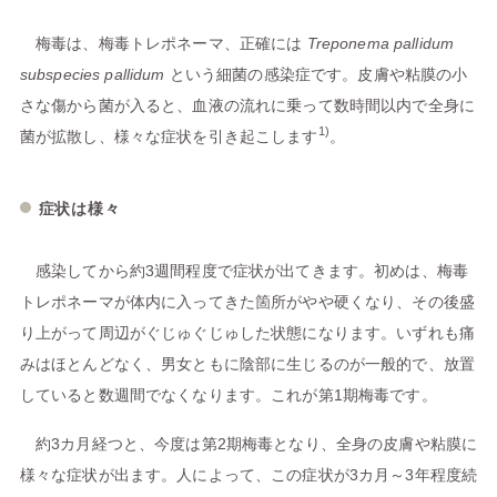
梅毒は、梅毒トレポネーマ、正確には
Treponema pallidum
subspecies pallidum
という細菌の感染症です。皮膚や粘膜の小
さな傷から菌が入ると、血液の流れに乗って数時間以内で全身に
1)
菌が拡散し、様々な症状を引き起こします
。
症状は様々
感染してから約3週間程度で症状が出てきます。初めは、梅毒
トレポネーマが体内に入ってきた箇所がやや硬くなり、その後盛
り上がって周辺がぐじゅぐじゅした状態になります。いずれも痛
みはほとんどなく、男女ともに陰部に生じるのが一般的で、放置
していると数週間でなくなります。これが第1期梅毒です。
約3カ月経つと、今度は第2期梅毒となり、全身の皮膚や粘膜に
様々な症状が出ます。人によって、この症状が3カ月～3年程度続