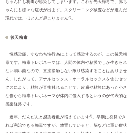
ちゃんにも梅毒が感染してしまいます。これが先天梅毒で、赤ち
ゃんにも様々な症状が出ます。スクリーニング検査などが進んだ
2)
現代では、ほとんど起こりません
。
後天梅毒
性感染症、すなわち性行為によって感染するのが、この後天梅
毒です。梅毒トレポネーマは、人間の体内や粘膜でしか生きられ
ない弱い菌なので、直接接触しない限り感染することはありませ
ん。したがって、アナルセックス・オーラルセックスを含むセッ
クスにより、粘膜が直接触れることで、皮膚や粘膜にあった小さ
な傷から梅毒トレポネーマが体内に侵入するというのが代表的な
感染経路です。
3)
近年、だんだんと感染者数が増えています
。早期に発見でき
れば完治できる梅毒ですが、放置していると、脳などに重い症状