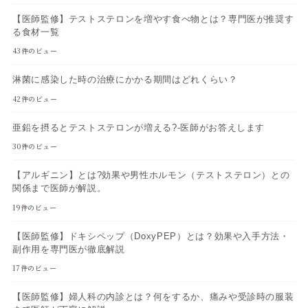
【医師監修】テストステロンを増やす食べ物とは？専門医が推奨す
る食材一覧
43件のビュー
淋菌に感染した時の治療にかかる期間はどれくらい？
42件のビュー
亜鉛を摂るとテストステロンが増える?-医師がお答えします
30件のビュー
【アルギニン】とは?効果や男性ホルモン（テストステロン）との
関係まで医師が解説。
19件のビュー
【医師監修】ドキシペップ（DoxyPEP）とは？効果や入手方法・
副作用を専門医が徹底解説
17件のビュー
【医師監修】婦人科の内診とは？何をするか、痛みや受診時の服装