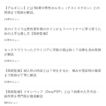
【アルギニン】とは?効果や男性ホルモン（テストステロン）との
関係まで医師が解説。
14件のビュー
夫のイライラは男性更年期のサインかも？パートナーに寄り添うた
めの上手な接し方【医師監修】
13件のビュー
セックスでうつったクラミジアに市販の薬は効く？治療を含め医師
が解説
10件のビュー
【医師監修】婦人科の内診とは？何をするか、痛みや受診時の服装
まで医師が丁寧に解説
10件のビュー
【医師監修】ドキシペップ（DoxyPEP）とは？効果や入手方法・
副作用を専門医が徹底解説
8件のビュー