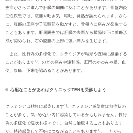
炎症がさらに進んで肝臓の周囲に及ぶことがあります。骨盤内炎
症性疾患では、腹痛や吐き気、嘔吐、発熱が認められます。さら
に、腹部の圧痛や子宮頸部を動かすと、骨盤内に痛みが発生する
こともあります。肝周囲炎では肝臓の表面から横隔膜下に膿瘍形
成が認められ、右の脇腹の上部に強い痛みを生じます。
また、性行為の多様化で、クラミジアが咽頭や直腸に感染する
1)
ことがあります
。のどの痛みや違和感、肛門のかゆみや膿、血
便、腹痛、下痢を認めることがあります。
心配なことがあればクリニックTENを受診しよう
1)
クラミジアは粘膜に感染します
。クラミジア感染症は無症状の
ことが多く、気づかない内に感染しているかもしれません。性行
為の多様化で症状も様々です。自然に治癒することもあります
1)
が、持続感染して不妊につながることもあります
。したがっ