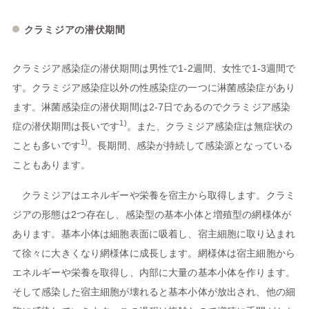
クラミジアの潜伏期間
クラミジア感染症の潜伏期間は男性で1-2週間、女性で1-3週間で
す。クラミジア感染症以外の性感染症の一つに淋菌感染症があり
ます。淋菌感染症の潜伏期間は2-7日であるのでクラミジア感染
1)
症の潜伏期間は長いです
。また、クラミジア感染症は無症状の
1)
ことも多いです
。長期間、感染が持続して感染源となっている
こともあります。
クラミジアはエネルギーや栄養を宿主から取得します。クラミ
ジアの形態は2つ存在し、感染型の基本小体と増殖型の網様体が
あります。基本小体は細胞表面に吸着し、宿主細胞に取り込まれ
て徐々に大きくなり網様体に成長します。網様体は宿主細胞から
エネルギーや栄養を取得し、内部に大量の基本小体を作ります。
そして感染した宿主細胞が壊れると基本小体が放出され、他の細