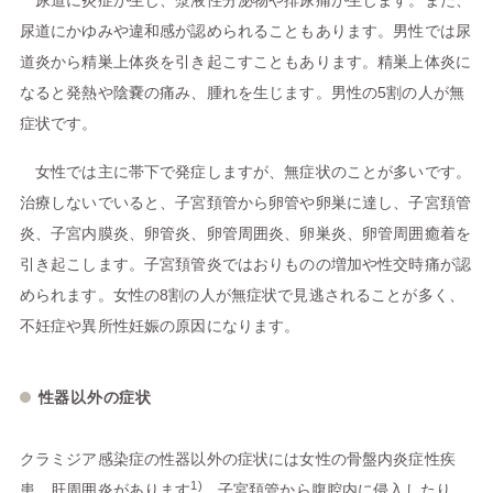
尿道に炎症が生じ、漿液性分泌物や排尿痛が生じます。また、
尿道にかゆみや違和感が認められることもあります。男性では尿
道炎から精巣上体炎を引き起こすこともあります。精巣上体炎に
なると発熱や陰嚢の痛み、腫れを生じます。男性の5割の人が無
症状です。
女性では主に帯下で発症しますが、無症状のことが多いです。
治療しないでいると、子宮頚管から卵管や卵巣に達し、子宮頚管
炎、子宮内膜炎、卵管炎、卵管周囲炎、卵巣炎、卵管周囲癒着を
引き起こします。子宮頚管炎ではおりものの増加や性交時痛が認
められます。女性の8割の人が無症状で見逃されることが多く、
不妊症や異所性妊娠の原因になります。
性器以外の症状
クラミジア感染症の性器以外の症状には女性の骨盤内炎症性疾
1)
患、肝周囲炎があります
。子宮頚管から腹腔内に侵入したり、