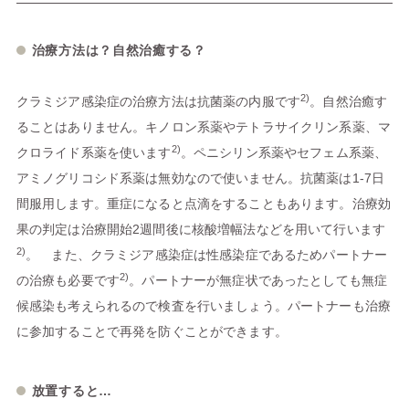
治療方法は？自然治癒する？
2)
クラミジア感染症の治療方法は抗菌薬の内服です
。自然治癒す
ることはありません。キノロン系薬やテトラサイクリン系薬、マ
2)
クロライド系薬を使います
。ペニシリン系薬やセフェム系薬、
アミノグリコシド系薬は無効なので使いません。抗菌薬は1-7日
間服用します。重症になると点滴をすることもあります。治療効
果の判定は治療開始2週間後に核酸増幅法などを用いて行います
2)
。 また、クラミジア感染症は性感染症であるためパートナー
2)
の治療も必要です
。パートナーが無症状であったとしても無症
候感染も考えられるので検査を行いましょう。パートナーも治療
に参加することで再発を防ぐことができます。
放置すると…