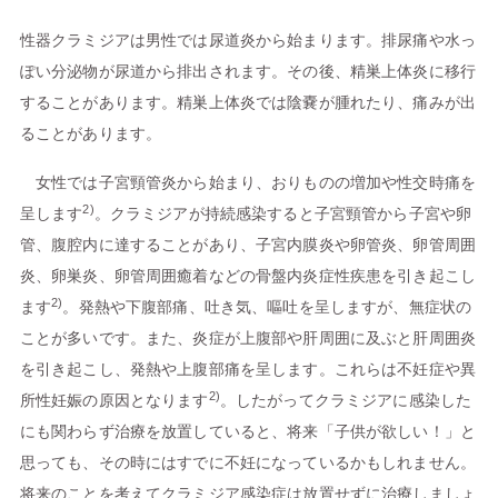
性器クラミジアは男性では尿道炎から始まります。排尿痛や水っ
ぽい分泌物が尿道から排出されます。その後、精巣上体炎に移行
することがあります。精巣上体炎では陰嚢が腫れたり、痛みが出
ることがあります。
女性では子宮頸管炎から始まり、おりものの増加や性交時痛を
2)
呈します
。クラミジアが持続感染すると子宮頸管から子宮や卵
管、腹腔内に達することがあり、子宮内膜炎や卵管炎、卵管周囲
炎、卵巣炎、卵管周囲癒着などの骨盤内炎症性疾患を引き起こし
2)
ます
。発熱や下腹部痛、吐き気、嘔吐を呈しますが、無症状の
ことが多いです。また、炎症が上腹部や肝周囲に及ぶと肝周囲炎
を引き起こし、発熱や上腹部痛を呈します。これらは不妊症や異
2)
所性妊娠の原因となります
。したがってクラミジアに感染した
にも関わらず治療を放置していると、将来「子供が欲しい！」と
思っても、その時にはすでに不妊になっているかもしれません。
将来のことを考えてクラミジア感染症は放置せずに治療しましょ