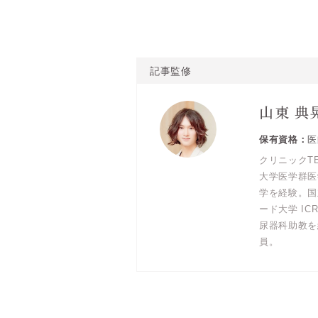
記事監修
山東 典
医
クリニックT
大学医学群医
学を経験。国
ード大学 ICR
尿器科助教を
員。