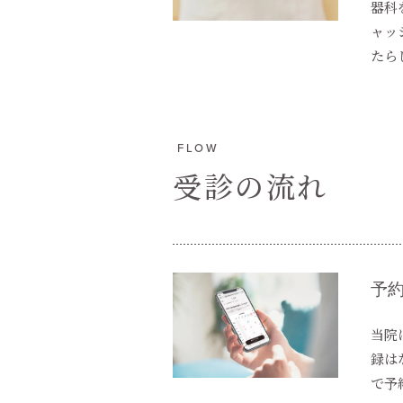
器科
ャッ
たら
FLOW
受診の流れ
予約
当院
録は
で予