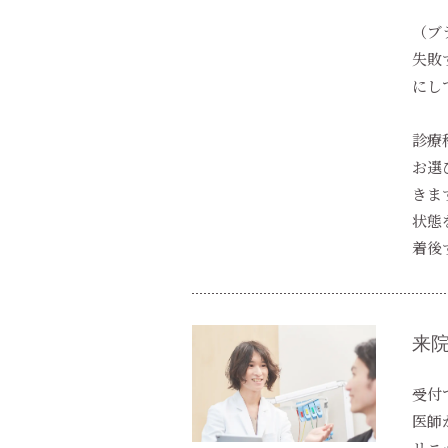
（ブ
失敗
にし
診療
お選
きま
状態
着後
来院
受付
医師
リニ