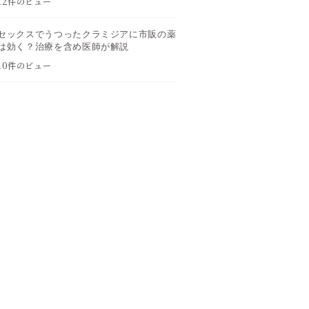
12件のビュー
セックスでうつったクラミジアに市販の薬
は効く？治療を含め医師が解説
10件のビュー