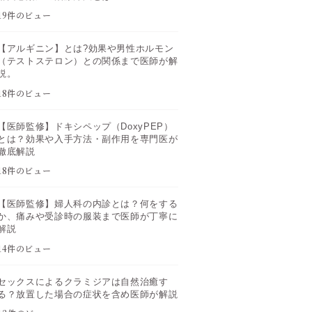
19件のビュー
【アルギニン】とは?効果や男性ホルモン
（テストステロン）との関係まで医師が解
説。
18件のビュー
【医師監修】ドキシペップ（DoxyPEP）
とは？効果や入手方法・副作用を専門医が
徹底解説
18件のビュー
【医師監修】婦人科の内診とは？何をする
か、痛みや受診時の服装まで医師が丁寧に
解説
14件のビュー
セックスによるクラミジアは自然治癒す
る？放置した場合の症状を含め医師が解説