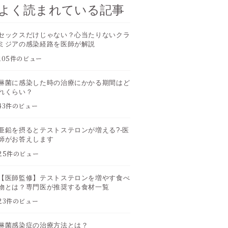
よく読まれている記事
セックスだけじゃない？心当たりないクラ
ミジアの感染経路を医師が解説
105件のビュー
淋菌に感染した時の治療にかかる期間はど
れくらい？
43件のビュー
亜鉛を摂るとテストステロンが増える?-医
師がお答えします
25件のビュー
【医師監修】テストステロンを増やす食べ
物とは？専門医が推奨する食材一覧
23件のビュー
淋菌感染症の治療方法とは？