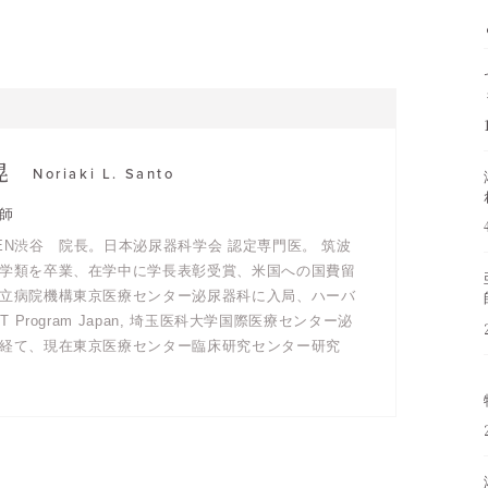
晃
Noriaki L. Santo
師
EN渋谷 院長。日本泌尿器科学会 認定専門医。 筑波
学類を卒業、在学中に学長表彰受賞、米国への国費留
立病院機構東京医療センター泌尿器科に入局、ハーバ
T Program Japan, 埼玉医科大学国際医療センター泌
経て、現在東京医療センター臨床研究センター研究